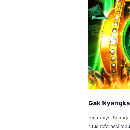
Gak Nyangka!
Halo guys! Sebagai
situs referensi ata