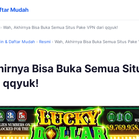
ftar Mudah
›
Wah, Akhirnya Bisa Buka Semua Situs Pake VPN dari qqyuk!
in & Daftar Mudah
›
Resmi
›
Wah, Akhirnya Bisa Buka Semua Situs Pake 
irnya Bisa Buka Semua Sit
 qqyuk!