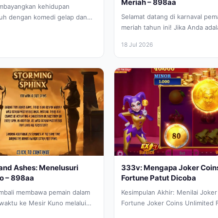
Meriah – 898aa
mbayangkan kehidupan
Selamat datang di karnaval pem
nuh dengan komedi gelap dan
meriah tahun ini! Jika Anda ad
ala? Grug Make Fire hadir
slot bertema memancing yang p
n...
18 Jul 2026
 and Ashes: Menelusuri
333v: Mengapa Joker Coins
no – 898aa
Fortune Patut Dicoba
mbali membawa pemain dalam
Kesimpulan Akhir: Menilai Joker
 waktu ke Mesir Kuno melalui
Fortune Joker Coins Unlimited 
, Sand and Ashes. Berbeda...
Gaming adalah perpaduan yang 