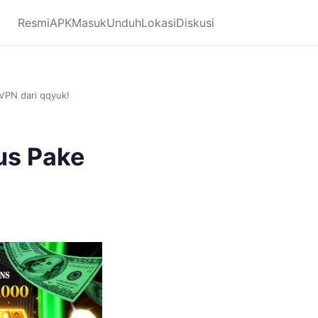
Resmi
APK
Masuk
Unduh
Lokasi
Diskusi
VPN dari qqyuk!
us Pake