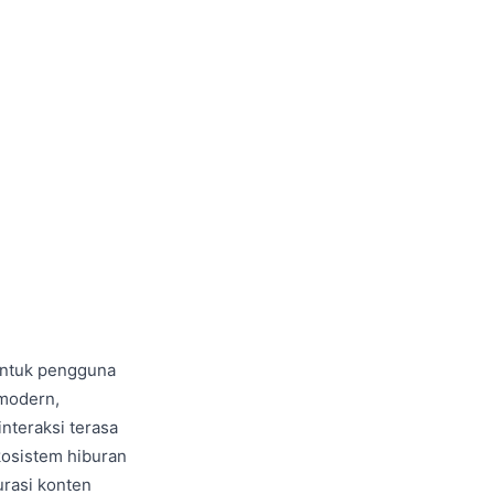
 untuk pengguna
 modern,
nteraksi terasa
kosistem hiburan
rasi konten